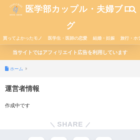
医学部カップル・夫婦ブロ
グ
買ってよかったモノ
医学生・医師の恋愛
結婚・妊娠
旅行・ホ
当サイトではアフィリエイト広告を利用しています
ホーム
運営者情報
作成中です
SHARE