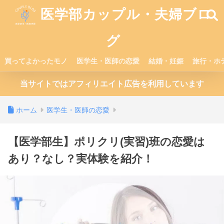
医学部カップル・夫婦ブロ
グ
買ってよかったモノ
医学生・医師の恋愛
結婚・妊娠
旅行・ホ
当サイトではアフィリエイト広告を利用しています
ホーム
医学生・医師の恋愛
【医学部生】ポリクリ(実習)班の恋愛は
あり？なし？実体験を紹介！